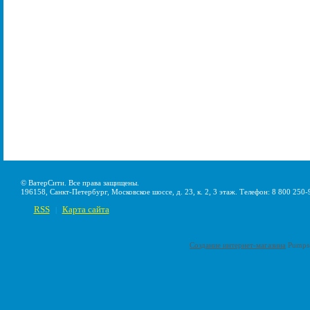
© ВатерСити. Все права защищены.
196158, Санкт-Петербург, Московское шоссе, д. 23, к. 2, 3 этаж. Телефон: 8 800 250-
RSS
Карта сайта
|
Создание интернет-магазина
Pumps-