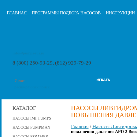
ГЛАВНАЯ
ПРОГРАММЫ ПОДБОРА НАСОСОВ
ИНСТРУКЦИИ
info@pumps-rus.ru
8 (800) 250-93-29, (812) 929-79-29
расширенный поиск
НАСОСЫ ЛИВГИДРО
КАТАЛОГ
ПОВЫШЕНИЯ ДАВЛЕНИ
НАСОСЫ IMP PUMPS
Главная
Насосы Ливгидром
/
НАСОСЫ PUMPMAN
повышения давления APD 2 Boost
НАСОСЫ ROMMER