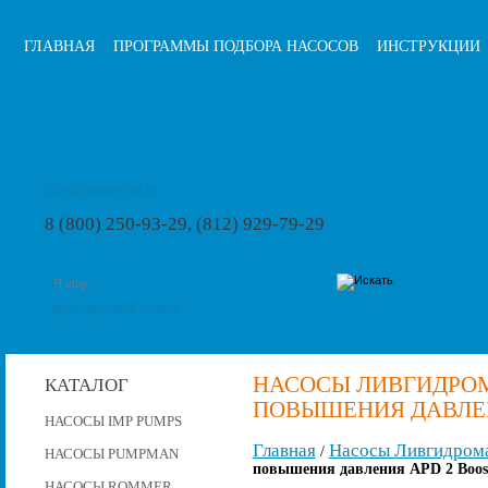
ГЛАВНАЯ
ПРОГРАММЫ ПОДБОРА НАСОСОВ
ИНСТРУКЦИИ
info@pumps-rus.ru
8 (800) 250-93-29, (812) 929-79-29
расширенный поиск
НАСОСЫ ЛИВГИДРО
КАТАЛОГ
ПОВЫШЕНИЯ ДАВЛЕНИ
НАСОСЫ IMP PUMPS
Главная
Насосы Ливгидром
/
НАСОСЫ PUMPMAN
повышения давления APD 2 Boost
НАСОСЫ ROMMER