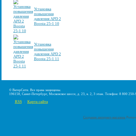
Установка
повышения
давления APD 2
Boosta 25-1 10
Установка
повышения
давления APD 2
Boosta 25-1 11
© ВатерСити. Все права защищены.
196158, Санкт-Петербург, Московское шоссе, д. 23, к. 2, 3 этаж. Телефон: 8 800 250-
RSS
Карта сайта
|
Создание интернет-магазина
Pumps-