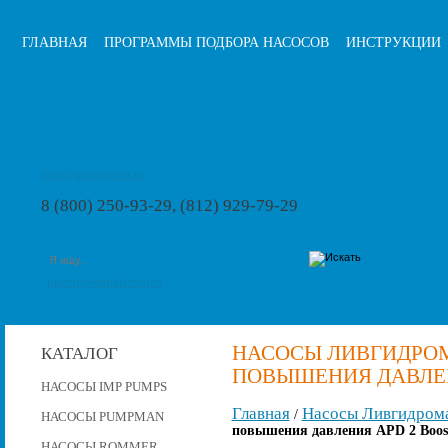
ГЛАВНАЯ
ПРОГРАММЫ ПОДБОРА НАСОСОВ
ИНСТРУКЦИИ
info@pumps-rus.ru
8 (800) 250-93-29, (812) 929-79-29
расширенный поиск
НАСОСЫ ЛИВГИДРО
КАТАЛОГ
ПОВЫШЕНИЯ ДАВЛЕНИ
НАСОСЫ IMP PUMPS
Главная
Насосы Ливгидром
/
НАСОСЫ PUMPMAN
повышения давления APD 2 Boost
НАСОСЫ ROMMER