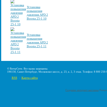
Установка
повышения
давления APD 2
Boosta 25-1 10
Установка
повышения
давления APD 2
Boosta 25-1 11
© ВатерСити. Все права защищены.
196158, Санкт-Петербург, Московское шоссе, д. 23, к. 2, 3 этаж. Телефон: 8 800 250-
RSS
Карта сайта
|
Создание интернет-магазина
Pumps-