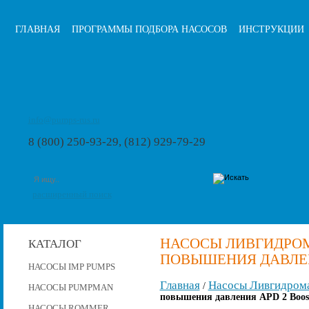
ГЛАВНАЯ
ПРОГРАММЫ ПОДБОРА НАСОСОВ
ИНСТРУКЦИИ
info@pumps-rus.ru
8 (800) 250-93-29, (812) 929-79-29
расширенный поиск
НАСОСЫ ЛИВГИДРО
КАТАЛОГ
ПОВЫШЕНИЯ ДАВЛЕНИ
НАСОСЫ IMP PUMPS
Главная
Насосы Ливгидром
/
НАСОСЫ PUMPMAN
повышения давления APD 2 Boost
НАСОСЫ ROMMER