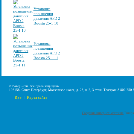
Установка
повышения
давления APD 2
Boosta 25-1 10
Установка
повышения
давления APD 2
Boosta 25-1 11
© ВатерСити. Все права защищены.
196158, Санкт-Петербург, Московское шоссе, д. 23, к. 2, 3 этаж. Телефон: 8 800 250-
RSS
Карта сайта
|
Создание интернет-магазина
Pumps-