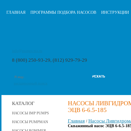
ГЛАВНАЯ
ПРОГРАММЫ ПОДБОРА НАСОСОВ
ИНСТРУКЦИИ
info@pumps-rus.ru
8 (800) 250-93-29, (812) 929-79-29
расширенный поиск
НАСОСЫ ЛИВГИДРО
КАТАЛОГ
ЭЦВ 6-6.5-185
НАСОСЫ IMP PUMPS
Главная
Насосы Ливгидром
/
НАСОСЫ PUMPMAN
Скважинный насос ЭЦВ 6-6.5-18
НАСОСЫ ROMMER