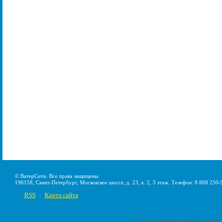
© ВатерСити. Все права защищены.
196158, Санкт-Петербург, Московское шоссе, д. 23, к. 2, 3 этаж. Телефон: 8 800 250-
RSS
Карта сайта
|
Создание интернет-магазина
Pumps-