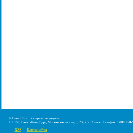
© ВатерСити. Все права защищены.
196158, Санкт-Петербург, Московское шоссе, д. 23, к. 2, 3 этаж. Телефон: 8 800 250-
RSS
Карта сайта
|