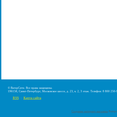
© ВатерСити. Все права защищены.
196158, Санкт-Петербург, Московское шоссе, д. 23, к. 2, 3 этаж. Телефон: 8 800 250-
RSS
Карта сайта
|
Создание интернет-магазина
Pumps-