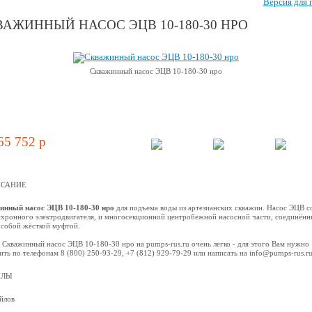
Версия для 
АЖИННЫЙ НАСОС ЭЦВ 10-180-30 НРО
Скважинный насос ЭЦВ 10-180-30 нро
65 752 p
САНИЕ
инный насос ЭЦВ 10-180-30 нро
для подъема воды из артезианских скважин. Насос ЭЦВ с
нхронного электродвигателя, и многосекционной центробежной наcосной части, соединённ
собой жёсткой муфтой.
 Скважинный насос ЭЦВ 10-180-30 нро на pumps-rus.ru очень легко - для этого Вам нужно
ить по телефонам 8 (800) 250-93-29, +7 (812) 929-79-29 или написать на info@pumps-rus.r
ЙЛЫ
йлов