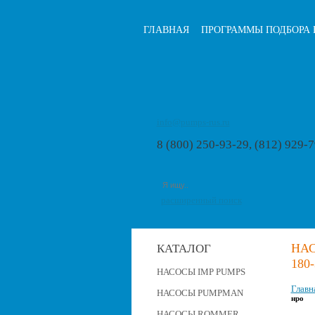
ГЛАВНАЯ
ПРОГРАММЫ ПОДБОРА 
info@pumps-rus.ru
8 (800) 250-93-29, (812) 929-
расширенный поиск
НАС
КАТАЛОГ
180
НАСОСЫ IMP PUMPS
Главн
НАСОСЫ PUMPMAN
нро
НАСОСЫ ROMMER