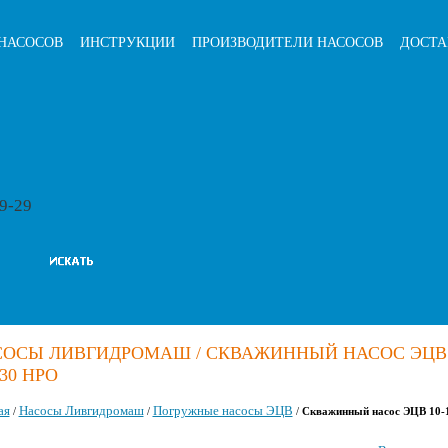
НАСОСОВ
ИНСТРУКЦИИ
ПРОИЗВОДИТЕЛИ НАСОСОВ
ДОСТА
79-29
ОСЫ ЛИВГИДРОМАШ / СКВАЖИННЫЙ НАСОС ЭЦВ 
-30 НРО
ая
Насосы Ливгидромаш
Погружные насосы ЭЦВ
/
/
/
Скважинный насос ЭЦВ 10-