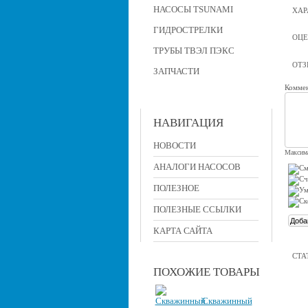
НАСОСЫ TSUNAMI
ХАР
ГИДРОСТРЕЛКИ
ОЦЕ
ТРУБЫ ТВЭЛ ПЭКС
ОТ
ЗАПЧАСТИ
Коммен
НАВИГАЦИЯ
НОВОСТИ
Максима
АНАЛОГИ НАСОСОВ
ПОЛЕЗНОЕ
ПОЛЕЗНЫЕ ССЫЛКИ
КАРТА САЙТА
СТА
ПОХОЖИЕ ТОВАРЫ
Скважинный