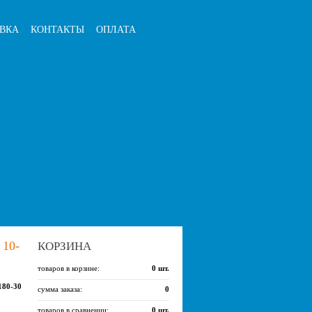
ВКА
КОНТАКТЫ
ОПЛАТА
10-
КОРЗИНА
товаров в корзине:
0
шт.
180-30
сумма заказа:
0
товаров в сравнении:
0
шт.