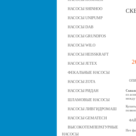
НАСОСЫ SHINHOO
СКВ
НАСОСЫ UNIPUMP
НАСОСЫ DAB
НАСОСЫ GRUNDFOS
НАСОСЫ WILO
НАСОСЫ HEISSKRAFT
2
НАСОСЫ JETEX
ФЕКАЛЬНЫЕ НАСОСЫ
ОПИ
НАСОСЫ ZOTA
НАСОСЫ РИДАН
Скваж
из аси
между 
ШЛАМОВЫЕ НАСОСЫ
Купить
НАСОСЫ ЛИВГИДРОМАШ
позвон
НАСОСЫ GEMATECH
ФА
ВЫСОКОТЕМПЕРАТУРНЫЕ
Нет фа
НАСОСЫ