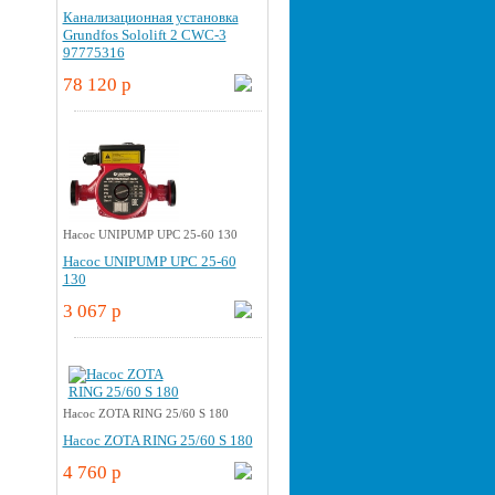
Канализационная установка
Grundfos Sololift 2 CWC-3
97775316
78 120 p
Насос UNIPUMP UPС 25-60 130
Насос UNIPUMP UPС 25-60
130
3 067 p
Насос ZOTA RING 25/60 S 180
Насос ZOTA RING 25/60 S 180
4 760 p