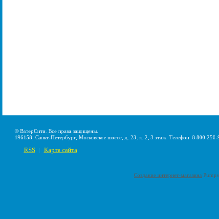
© ВатерСити. Все права защищены.
196158, Санкт-Петербург, Московское шоссе, д. 23, к. 2, 3 этаж. Телефон: 8 800 250-
RSS
Карта сайта
|
Создание интернет-магазина
Pumps-