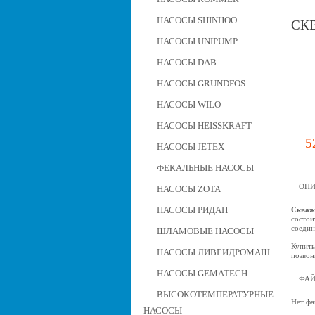
НАСОСЫ SHINHOO
СКВ
НАСОСЫ UNIPUMP
НАСОСЫ DAB
НАСОСЫ GRUNDFOS
НАСОСЫ WILO
НАСОСЫ HEISSKRAFT
5
НАСОСЫ JETEX
ФЕКАЛЬНЫЕ НАСОСЫ
ОПИ
НАСОСЫ ZOTA
НАСОСЫ РИДАН
Скваж
состои
соедин
ШЛАМОВЫЕ НАСОСЫ
Купить
НАСОСЫ ЛИВГИДРОМАШ
позвон
НАСОСЫ GEMATECH
ФА
ВЫСОКОТЕМПЕРАТУРНЫЕ
Нет фа
НАСОСЫ