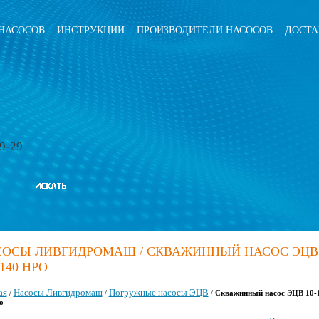
НАСОСОВ
ИНСТРУКЦИИ
ПРОИЗВОДИТЕЛИ НАСОСОВ
ДОСТА
79-29
ОСЫ ЛИВГИДРОМАШ / СКВАЖИННЫЙ НАСОС ЭЦВ 
-140 НРО
ая
Насосы Ливгидромаш
Погружные насосы ЭЦВ
/
/
/
Скважинный насос ЭЦВ 10-
о