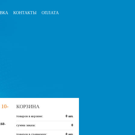
ВКА
КОНТАКТЫ
ОПЛАТА
10-
КОРЗИНА
товаров в корзине:
0
шт.
160-
сумма заказа:
0
товаров в сравнении:
0
шт.