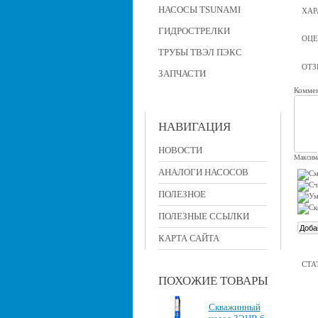
НАСОСЫ TSUNAMI
ХАР
ГИДРОСТРЕЛКИ
ОЦЕ
ТРУБЫ ТВЭЛ ПЭКС
ОТ
ЗАПЧАСТИ
Коммен
НАВИГАЦИЯ
НОВОСТИ
Максима
АНАЛОГИ НАСОСОВ
ПОЛЕЗНОЕ
ПОЛЕЗНЫЕ ССЫЛКИ
КАРТА САЙТА
СТА
ПОХОЖИЕ ТОВАРЫ
Скважинный