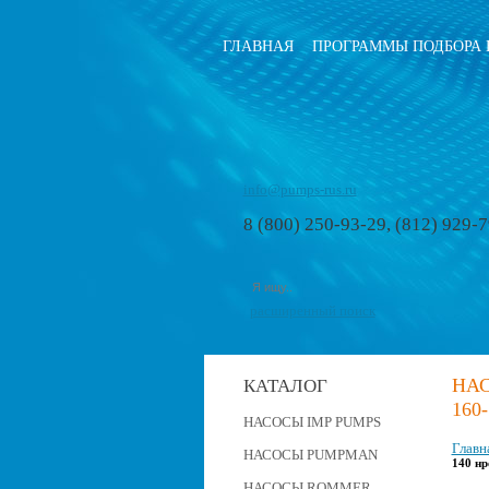
ГЛАВНАЯ
ПРОГРАММЫ ПОДБОРА 
info@pumps-rus.ru
8 (800) 250-93-29, (812) 929-
расширенный поиск
НАС
КАТАЛОГ
160
НАСОСЫ IMP PUMPS
Главн
НАСОСЫ PUMPMAN
140 нр
НАСОСЫ ROMMER