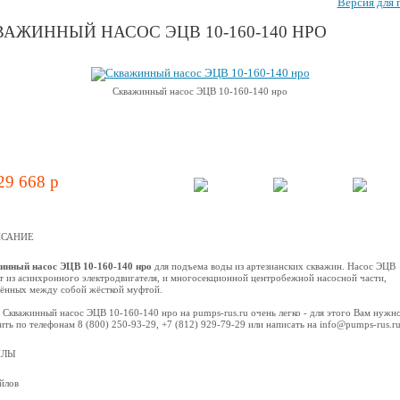
Версия для 
АЖИННЫЙ НАСОС ЭЦВ 10-160-140 НРО
Скважинный насос ЭЦВ 10-160-140 нро
29 668 p
САНИЕ
инный насос ЭЦВ 10-160-140 нро
для подъема воды из артезианских скважин. Насос ЭЦВ
т из асинхронного электродвигателя, и многосекционной центробежной наcосной части,
ённых между собой жёсткой муфтой.
 Скважинный насос ЭЦВ 10-160-140 нро на pumps-rus.ru очень легко - для этого Вам нужн
ить по телефонам 8 (800) 250-93-29, +7 (812) 929-79-29 или написать на info@pumps-rus.r
ЙЛЫ
йлов