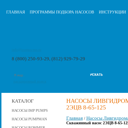
ГЛАВНАЯ
ПРОГРАММЫ ПОДБОРА НАСОСОВ
ИНСТРУКЦИИ
info@pumps-rus.ru
8 (800) 250-93-29, (812) 929-79-29
расширенный поиск
НАСОСЫ ЛИВГИДРО
КАТАЛОГ
2ЭЦВ 8-65-125
НАСОСЫ IMP PUMPS
Главная
Насосы Ливгидром
/
НАСОСЫ PUMPMAN
Скважинный насос 2ЭЦВ 8-65-12
НАСОСЫ ROMMER