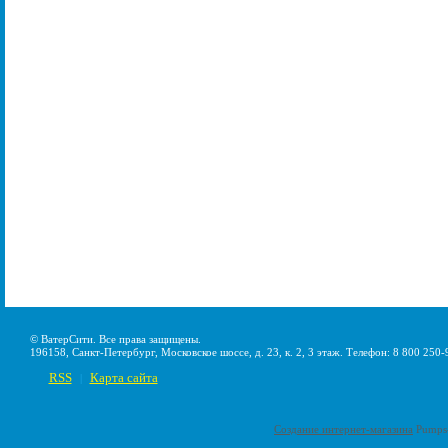
© ВатерСити. Все права защищены.
196158, Санкт-Петербург, Московское шоссе, д. 23, к. 2, 3 этаж. Телефон: 8 800 250-
RSS
Карта сайта
|
Создание интернет-магазина
Pumps-