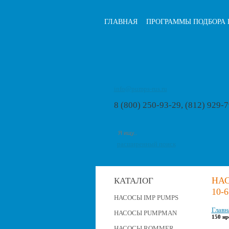
ГЛАВНАЯ
ПРОГРАММЫ ПОДБОРА 
info@pumps-rus.ru
8 (800) 250-93-29, (812) 929-
расширенный поиск
НА
КАТАЛОГ
10-
НАСОСЫ IMP PUMPS
Главн
НАСОСЫ PUMPMAN
150 нр
НАСОСЫ ROMMER