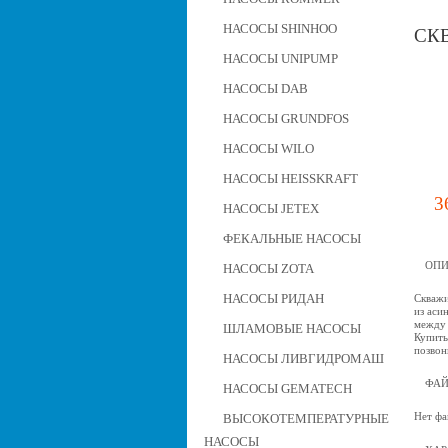
НАСОСЫ SHINHOO
СКВ
НАСОСЫ UNIPUMP
НАСОСЫ DAB
НАСОСЫ GRUNDFOS
НАСОСЫ WILO
НАСОСЫ HEISSKRAFT
3
НАСОСЫ JETEX
ФЕКАЛЬНЫЕ НАСОСЫ
ОПИ
НАСОСЫ ZOTA
НАСОСЫ РИДАН
Скважи
из аси
между 
ШЛАМОВЫЕ НАСОСЫ
Купить
позвон
НАСОСЫ ЛИВГИДРОМАШ
ФА
НАСОСЫ GEMATECH
Нет фа
ВЫСОКОТЕМПЕРАТУРНЫЕ
НАСОСЫ