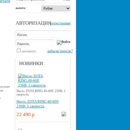
печати
валюта:
АВТОРИЗАЦИЯ
регистрация
забыли пароль?
запомнить
НОВИНКИ
состоит
ых
Насос ZOTA RING 40-60F, 230В, 1
скорость
о
Насос ZOTA RING 40-60F,
u
230В, 1 скорость
22 490 p