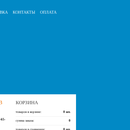
ВКА
КОНТАКТЫ
ОПЛАТА
В
КОРЗИНА
товаров в корзине:
0
шт.
-65-
сумма заказа:
0
товаров в сравнении:
0
шт.