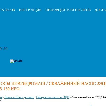
НАСОСОВ
ИНСТРУКЦИИ
ПРОИЗВОДИТЕЛИ НАСОСОВ
ДОСТА
79-29
СОСЫ ЛИВГИДРОМАШ / СКВАЖИННЫЙ НАСОС 2ЭЦ
65-150 НРО
ая
Насосы Ливгидромаш
Погружные насосы ЭЦВ
/
/
/
Скважинный насос 2ЭЦВ 10
о