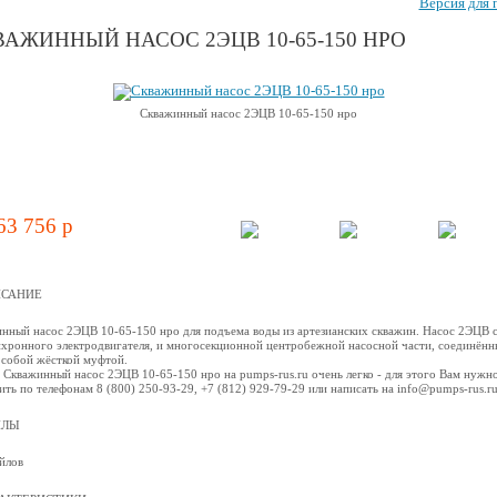
Версия для 
АЖИННЫЙ НАСОС 2ЭЦВ 10-65-150 НРО
Скважинный насос 2ЭЦВ 10-65-150 нро
63 756 p
САНИЕ
нный насос 2ЭЦВ 10-65-150 нро для подъема воды из артезианских скважин. Насос 2ЭЦВ 
нхронного электродвигателя, и многосекционной центробежной наcосной части, соединённ
собой жёсткой муфтой.
 Скважинный насос 2ЭЦВ 10-65-150 нро на pumps-rus.ru очень легко - для этого Вам нужн
ить по телефонам 8 (800) 250-93-29, +7 (812) 929-79-29 или написать на info@pumps-rus.r
ЙЛЫ
йлов