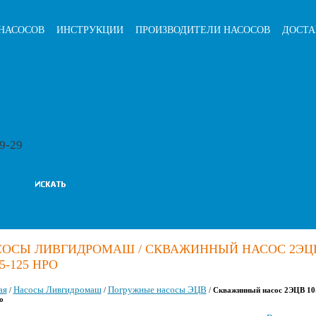
НАСОСОВ
ИНСТРУКЦИИ
ПРОИЗВОДИТЕЛИ НАСОСОВ
ДОСТА
79-29
СОСЫ ЛИВГИДРОМАШ / СКВАЖИННЫЙ НАСОС 2ЭЦ
65-125 НРО
ая
Насосы Ливгидромаш
Погружные насосы ЭЦВ
/
/
/
Скважинный насос 2ЭЦВ 10
о