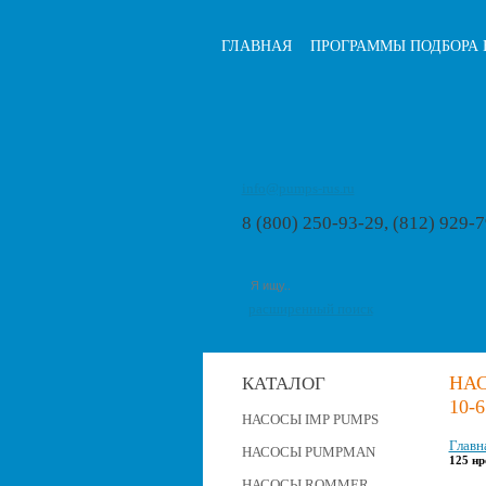
ГЛАВНАЯ
ПРОГРАММЫ ПОДБОРА 
info@pumps-rus.ru
8 (800) 250-93-29, (812) 929-
расширенный поиск
НА
КАТАЛОГ
10-
НАСОСЫ IMP PUMPS
Главн
НАСОСЫ PUMPMAN
125 нр
НАСОСЫ ROMMER