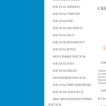
НАСОСЫ SHINHOO
СКВ
НАСОСЫ UNIPUMP
НАСОСЫ DAB
НАСОСЫ GRUNDFOS
НАСОСЫ WILO
НАСОСЫ HEISSKRAFT
3
НАСОСЫ JETEX
ФЕКАЛЬНЫЕ НАСОСЫ
ОПИ
НАСОСЫ ZOTA
НАСОСЫ РИДАН
Скважи
из аси
между 
ШЛАМОВЫЕ НАСОСЫ
Купить
позвон
НАСОСЫ ЛИВГИДРОМАШ
ФА
НАСОСЫ GEMATECH
Нет фа
ВЫСОКОТЕМПЕРАТУРНЫЕ
НАСОСЫ