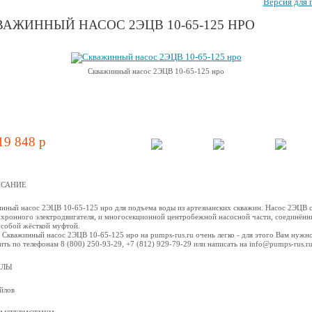
Версия для 
АЖИННЫЙ НАСОС 2ЭЦВ 10-65-125 НРО
Скважинный насос 2ЭЦВ 10-65-125 нро
19 848 p
САНИЕ
нный насос 2ЭЦВ 10-65-125 нро для подъема воды из артезианских скважин. Насос 2ЭЦВ 
нхронного электродвигателя, и многосекционной центробежной наcосной части, соединённ
собой жёсткой муфтой.
 Скважинный насос 2ЭЦВ 10-65-125 нро на pumps-rus.ru очень легко - для этого Вам нужн
ить по телефонам 8 (800) 250-93-29, +7 (812) 929-79-29 или написать на info@pumps-rus.r
ЙЛЫ
йлов