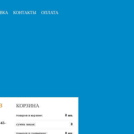
ВКА
КОНТАКТЫ
ОПЛАТА
В
КОРЗИНА
товаров в корзине:
0
шт.
-65-
сумма заказа:
0
товаров в сравнении:
0
шт.