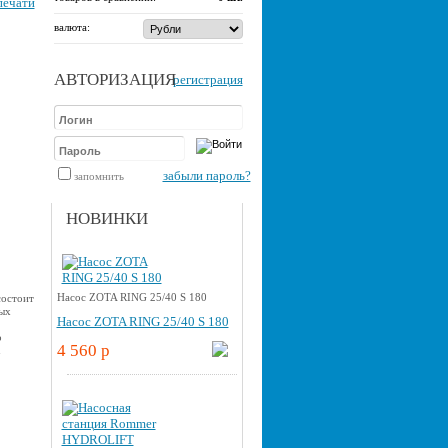
печати
валюта:
АВТОРИЗАЦИЯ
регистрация
забыли пароль?
запомнить
НОВИНКИ
Насос ZOTA RING 25/40 S 180
состоит
ых
Насос ZOTA RING 25/40 S 180
о
4 560 p
u