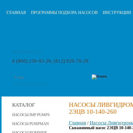
ГЛАВНАЯ
ПРОГРАММЫ ПОДБОРА НАСОСОВ
ИНСТРУКЦИИ
info@pumps-rus.ru
8 (800) 250-93-29, (812) 929-79-29
расширенный поиск
НАСОСЫ ЛИВГИДРО
КАТАЛОГ
2ЭЦВ 10-140-260
НАСОСЫ IMP PUMPS
Главная
Насосы Ливгидром
/
НАСОСЫ PUMPMAN
Скважинный насос 2ЭЦВ 10-140-
НАСОСЫ ROMMER