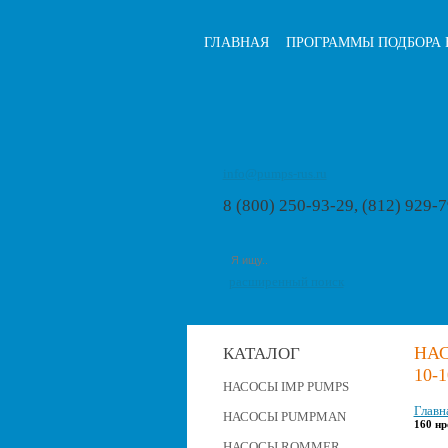
ГЛАВНАЯ
ПРОГРАММЫ ПОДБОРА 
info@pumps-rus.ru
8 (800) 250-93-29, (812) 929-
расширенный поиск
НА
КАТАЛОГ
10-
НАСОСЫ IMP PUMPS
Главн
НАСОСЫ PUMPMAN
160 нр
НАСОСЫ ROMMER