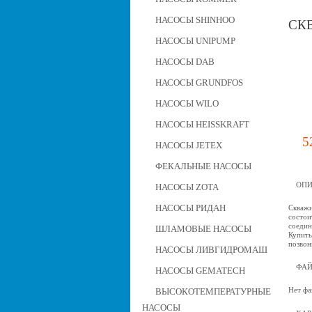
НАСОСЫ SHINHOO
СКВ
НАСОСЫ UNIPUMP
НАСОСЫ DAB
НАСОСЫ GRUNDFOS
НАСОСЫ WILO
НАСОСЫ HEISSKRAFT
5
НАСОСЫ JETEX
ФЕКАЛЬНЫЕ НАСОСЫ
ОПИ
НАСОСЫ ZOTA
НАСОСЫ РИДАН
Скважи
состои
соедин
ШЛАМОВЫЕ НАСОСЫ
Купить
позвон
НАСОСЫ ЛИВГИДРОМАШ
ФА
НАСОСЫ GEMATECH
Нет фа
ВЫСОКОТЕМПЕРАТУРНЫЕ
НАСОСЫ