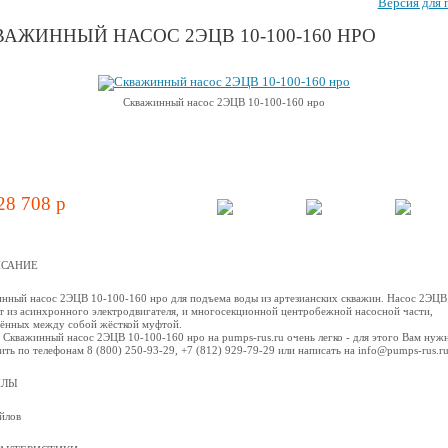
Версия для 
АЖИННЫЙ НАСОС 2ЭЦВ 10-100-160 НРО
Скважинный насос 2ЭЦВ 10-100-160 нро
28 708 p
САНИЕ
нный насос 2ЭЦВ 10-100-160 нро для подъема воды из артезианских скважин. Насос 2ЭЦВ
т из асинхронного электродвигателя, и многосекционной центробежной наcосной части,
ённых между собой жёсткой муфтой.
 Скважинный насос 2ЭЦВ 10-100-160 нро на pumps-rus.ru очень легко - для этого Вам нуж
ить по телефонам 8 (800) 250-93-29, +7 (812) 929-79-29 или написать на info@pumps-rus.r
ЙЛЫ
йлов