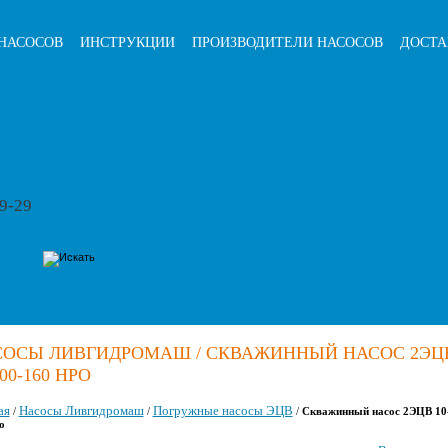
НАСОСОВ
ИНСТРУКЦИИ
ПРОИЗВОДИТЕЛИ НАСОСОВ
ДОСТА
79-29
СОСЫ ЛИВГИДРОМАШ / СКВАЖИННЫЙ НАСОС 2ЭЦ
100-160 НРО
ая
Насосы Ливгидромаш
Погружные насосы ЭЦВ
/
/
/
Скважинный насос 2ЭЦВ 10
о