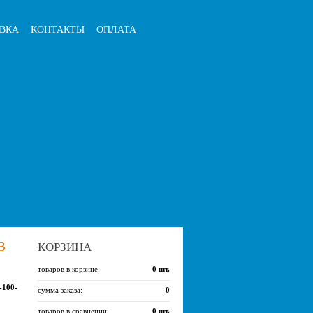
ВКА
КОНТАКТЫ
ОПЛАТА
В
КОРЗИНА
товаров в корзине:
0
шт.
-100-
сумма заказа:
0
товаров в сравнении:
0
шт.