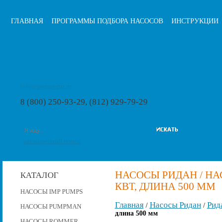
ГЛАВНАЯ
ПРОГРАММЫ ПОДБОРА НАСОСОВ
ИНСТРУКЦИИ
info@pumps-rus.ru
8 (800) 250-93-29, (812) 929-79-29
расширенный поиск
НАСОСЫ РИДАН / НАСО
КАТАЛОГ
КВТ, ДЛИНА 500 ММ
НАСОСЫ IMP PUMPS
Главная
Насосы Ридан
Рид
/
/
НАСОСЫ PUMPMAN
длина 500 мм
НАСОСЫ ROMMER