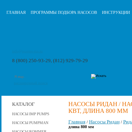
ГЛАВНАЯ
ПРОГРАММЫ ПОДБОРА НАСОСОВ
ИНСТРУКЦИИ
info@pumps-rus.ru
8 (800) 250-93-29, (812) 929-79-29
расширенный поиск
НАСОСЫ РИДАН / НАСО
КАТАЛОГ
КВТ, ДЛИНА 800 ММ
НАСОСЫ IMP PUMPS
Главная
Насосы Ридан
Рид
/
/
НАСОСЫ PUMPMAN
длина 800 мм
НАСОСЫ ROMMER