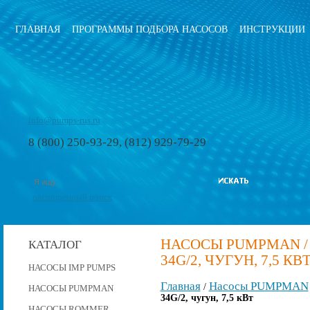
ГЛАВНАЯ
ПРОГРАММЫ ПОДБОРА НАСОСОВ
ИНСТРУКЦИИ
info@pumps-rus.ru
8 (800) 250-93-29, (812) 929-79-29
расширенный поиск
НАСОСЫ PUMPMAN /
КАТАЛОГ
34G/2, ЧУГУН, 7,5 КВ
НАСОСЫ IMP PUMPS
Главная
Насосы PUMPMAN
/
НАСОСЫ PUMPMAN
34G/2, чугун, 7,5 кВт
НАСОСЫ ROMMER