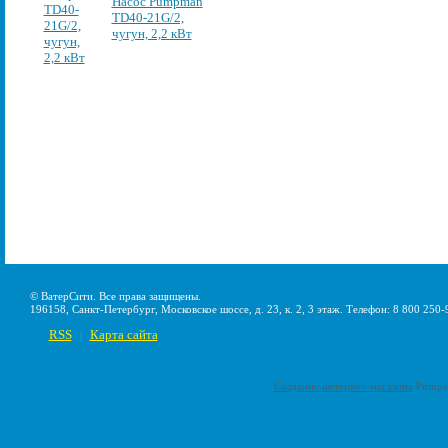
Насос Pumpman
TD40-21G/2,
чугун, 2,2 кВт
© ВатерСити. Все права защищены.
196158, Санкт-Петербург, Московское шоссе, д. 23, к. 2, 3 этаж. Телефон: 8 800 250-
RSS
Карта сайта
|
Создание интернет-магазина
Pumps-