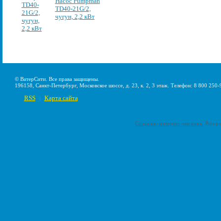
Насос Pumpman
TD40-21G/2,
чугун, 2,2 кВт
© ВатерСити. Все права защищены.
196158, Санкт-Петербург, Московское шоссе, д. 23, к. 2, 3 этаж. Телефон: 8 800 250-
RSS
Карта сайта
|
Создание интернет-магазина
Pumps-