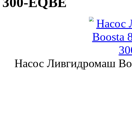
300-EQBE
Насос Ливгидромаш Bo