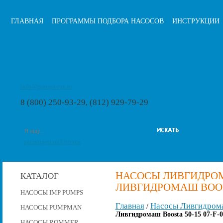
ГЛАВНАЯ
ПРОГРАММЫ ПОДБОРА НАСОСОВ
ИНСТРУКЦИИ
info@pumps-rus.ru
8 (800) 250-93-29, (812) 929-79-29
расширенный поиск
НАСОСЫ ЛИВГИДРОМ
КАТАЛОГ
ЛИВГИДРОМАШ BOOSTA
НАСОСЫ IMP PUMPS
Главная
Насосы Ливгидром
/
НАСОСЫ PUMPMAN
Ливгидромаш Boosta 50-15 07-F-
НАСОСЫ ROMMER