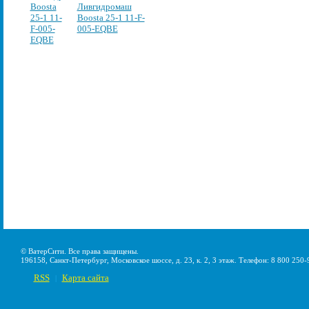
Ливгидромаш
Boosta 25-1 11-F-
005-EQBE
© ВатерСити. Все права защищены.
196158, Санкт-Петербург, Московское шоссе, д. 23, к. 2, 3 этаж. Телефон: 8 800 250-
RSS
Карта сайта
|