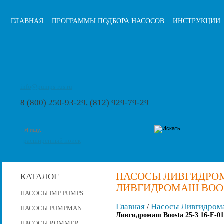
ГЛАВНАЯ
ПРОГРАММЫ ПОДБОРА НАСОСОВ
ИНСТРУКЦИИ
info@pumps-rus.ru
8 (800) 250-93-29, (812) 929-79-29
расширенный поиск
НАСОСЫ ЛИВГИДРОМ
КАТАЛОГ
ЛИВГИДРОМАШ BOOSTA
НАСОСЫ IMP PUMPS
Главная
Насосы Ливгидром
/
НАСОСЫ PUMPMAN
Ливгидромаш Boosta 25-3 16-F-0
НАСОСЫ ROMMER