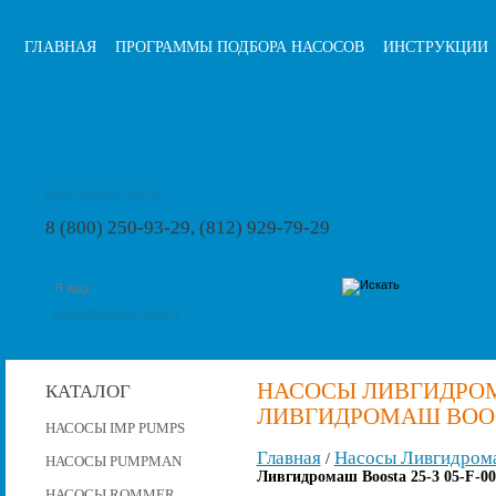
ГЛАВНАЯ
ПРОГРАММЫ ПОДБОРА НАСОСОВ
ИНСТРУКЦИИ
info@pumps-rus.ru
8 (800) 250-93-29, (812) 929-79-29
расширенный поиск
НАСОСЫ ЛИВГИДРОМ
КАТАЛОГ
ЛИВГИДРОМАШ BOOSTA
НАСОСЫ IMP PUMPS
Главная
Насосы Ливгидром
/
НАСОСЫ PUMPMAN
Ливгидромаш Boosta 25-3 05-F-0
НАСОСЫ ROMMER