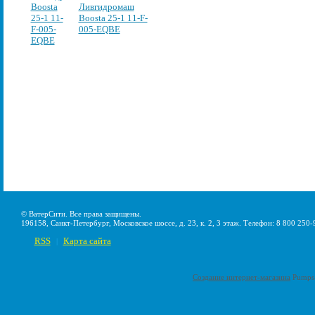
Ливгидромаш
Boosta 25-1 11-F-
005-EQBE
© ВатерСити. Все права защищены.
196158, Санкт-Петербург, Московское шоссе, д. 23, к. 2, 3 этаж. Телефон: 8 800 250-
RSS
Карта сайта
|
Создание интернет-магазина
Pumps-