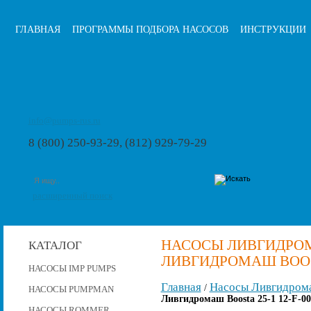
ГЛАВНАЯ
ПРОГРАММЫ ПОДБОРА НАСОСОВ
ИНСТРУКЦИИ
info@pumps-rus.ru
8 (800) 250-93-29, (812) 929-79-29
расширенный поиск
НАСОСЫ ЛИВГИДРОМ
КАТАЛОГ
ЛИВГИДРОМАШ BOOSTA
НАСОСЫ IMP PUMPS
Главная
Насосы Ливгидром
/
НАСОСЫ PUMPMAN
Ливгидромаш Boosta 25-1 12-F-0
НАСОСЫ ROMMER