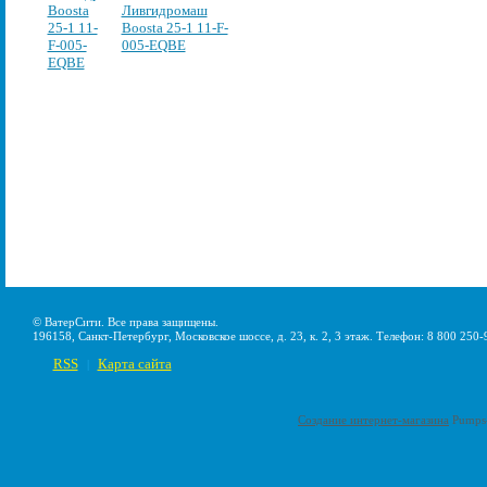
Ливгидромаш
Boosta 25-1 11-F-
005-EQBE
© ВатерСити. Все права защищены.
196158, Санкт-Петербург, Московское шоссе, д. 23, к. 2, 3 этаж. Телефон: 8 800 250-
RSS
Карта сайта
|
Создание интернет-магазина
Pumps-