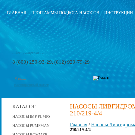
ГЛАВНАЯ
ПРОГРАММЫ ПОДБОРА НАСОСОВ
ИНСТРУКЦИИ
info@pumps-rus.ru
8 (800) 250-93-29, (812) 929-79-29
расширенный поиск
НАСОСЫ ЛИВГИДРОМА
КАТАЛОГ
210/219-4/4
НАСОСЫ IMP PUMPS
Главная
Насосы Ливгидром
/
НАСОСЫ PUMPMAN
210/219-4/4
НАСОСЫ ROMMER