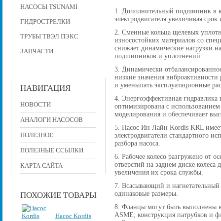
НАСОСЫ TSUNAMI
1. Дополнительный подшипник в к
электродвигателя увеличивая срок 
ГИДРОСТРЕЛКИ
2. Сменные кольца щелевых уплот
ТРУБЫ ТВЭЛ ПЭКС
износостойких материалов со спе
снижает динамические нагрузки на
ЗАПЧАСТИ
подшипников и уплотнений.
3. Динамически отбалансированное
низкие значения виброактивности р
и уменьшать эксплуатационные рас
НАВИГАЦИЯ
4. Энергоэффективная гидравлика 
НОВОСТИ
оптимизирована с использованием
моделирования и обеспечивает вы
АНАЛОГИ НАСОСОВ
5. Насос Ин Лайн Kordis KRL имее
ПОЛЕЗНОЕ
электродвигатели стандартного исп
разбора насоса.
ПОЛЕЗНЫЕ ССЫЛКИ
6. Рабочее колесо разгружено от 
отверстий на заднем диске колеса
КАРТА САЙТА
увеличения их срока службы.
7. Всасывающий и нагнетательный
одинаковые размеры.
ПОХОЖИЕ ТОВАРЫ
8. Фланцы могут быть выполнены в
ASME; конструкция патрубков и фла
Насос Kordis