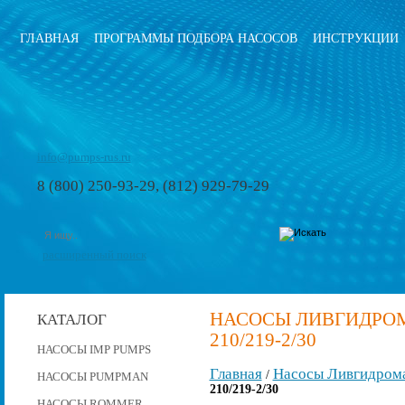
ГЛАВНАЯ
ПРОГРАММЫ ПОДБОРА НАСОСОВ
ИНСТРУКЦИИ
info@pumps-rus.ru
8 (800) 250-93-29, (812) 929-79-29
расширенный поиск
НАСОСЫ ЛИВГИДРОМА
КАТАЛОГ
210/219-2/30
НАСОСЫ IMP PUMPS
Главная
Насосы Ливгидром
/
НАСОСЫ PUMPMAN
210/219-2/30
НАСОСЫ ROMMER