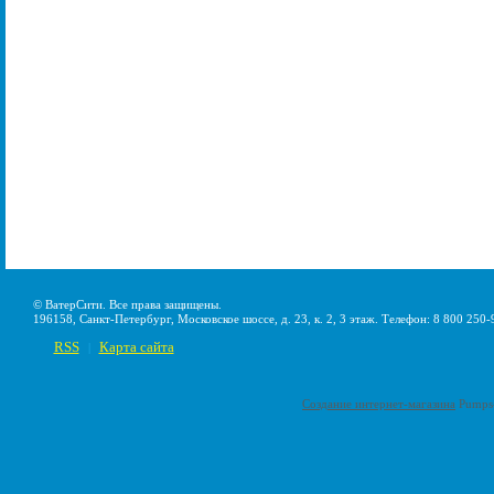
© ВатерСити. Все права защищены.
196158, Санкт-Петербург, Московское шоссе, д. 23, к. 2, 3 этаж. Телефон: 8 800 250-
RSS
Карта сайта
|
Создание интернет-магазина
Pumps-