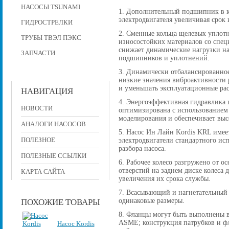
НАСОСЫ TSUNAMI
1. Дополнительный подшипник в к
электродвигателя увеличивая срок 
ГИДРОСТРЕЛКИ
2. Сменные кольца щелевых уплот
ТРУБЫ ТВЭЛ ПЭКС
износостойких материалов со спе
снижает динамические нагрузки на
ЗАПЧАСТИ
подшипников и уплотнений.
3. Динамически отбалансированное
низкие значения виброактивности р
и уменьшать эксплуатационные рас
НАВИГАЦИЯ
4. Энергоэффективная гидравлика 
НОВОСТИ
оптимизирована с использованием
моделирования и обеспечивает вы
АНАЛОГИ НАСОСОВ
5. Насос Ин Лайн Kordis KRL имее
ПОЛЕЗНОЕ
электродвигатели стандартного исп
разбора насоса.
ПОЛЕЗНЫЕ ССЫЛКИ
6. Рабочее колесо разгружено от 
отверстий на заднем диске колеса
КАРТА САЙТА
увеличения их срока службы.
7. Всасывающий и нагнетательный
одинаковые размеры.
ПОХОЖИЕ ТОВАРЫ
8. Фланцы могут быть выполнены в
ASME; конструкция патрубков и фла
Насос Kordis