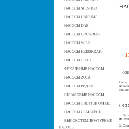
НАС
НАСОСЫ SHINHOO
НАСОСЫ UNIPUMP
НАСОСЫ DAB
НАСОСЫ GRUNDFOS
НАСОСЫ WILO
НАСОСЫ HEISSKRAFT
1
НАСОСЫ JETEX
ФЕКАЛЬНЫЕ НАСОСЫ
ОПИ
НАСОСЫ ZOTA
Насос 
НАСОСЫ РИДАН
исполн
станда
ШЛАМОВЫЕ НАСОСЫ
НАСОСЫ ЛИВГИДРОМАШ
ОСО
НАСОСЫ GEMATECH
1. Доп
их слу
ВЫСОКОТЕМПЕРАТУРНЫЕ
2. Сме
НАСОСЫ