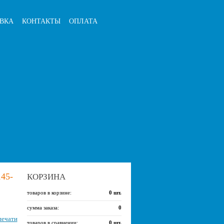
ВКА
КОНТАКТЫ
ОПЛАТА
45-
КОРЗИНА
товаров в корзине:
0
шт.
сумма заказа:
0
печати
товаров в сравнении:
0
шт.