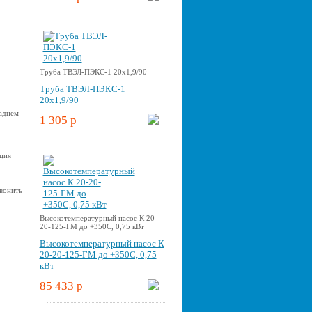
Труба ТВЭЛ-ПЭКС-1 20x1,9/90
Труба ТВЭЛ-ПЭКС-1
20x1,9/90
заднем
1 305 p
ция
звонить
Высокотемпературный насос К 20-
20-125-ГМ до +350С, 0,75 кВт
Высокотемпературный насос К
20-20-125-ГМ до +350С, 0,75
кВт
85 433 p