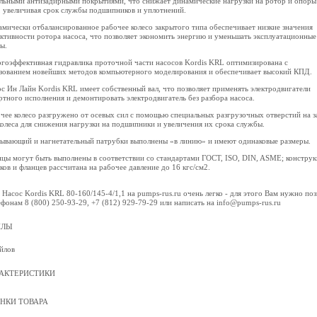
льными антизадирными покрытиями, что снижает динамические нагрузки на ротор и опоры
, увеличивая срок службы подшипников и уплотнений.
амически отбалансированное рабочее колесо закрытого типа обеспечивает низкие значения
ктивности ротора насоса, что позволяет экономить энергию и уменьшать эксплуатационные
ы.
ргоэффективная гидравлика проточной части насосов Kordis KRL оптимизирована с
зованием новейших методов компьютерного моделирования и обеспечивает высокий КПД.
ос Ин Лайн Kordis KRL имеет собственный вал, что позволяет применять электродвигатели
ртного исполнения и демонтировать электродвигатель без разбора насоса.
очее колесо разгружено от осевых сил с помощью специальных разгрузочных отверстий на 
колеса для снижения нагрузки на подшипники и увеличения их срока службы.
сывающий и нагнетательный патрубки выполнены «в линию» и имеют одинаковые размеры.
нцы могут быть выполнены в соответствии со стандартами ГОСТ, ISO, DIN, ASME; конструк
ков и фланцев рассчитана на рабочее давление до 16 кгс/см2.
 Насос Kordis KRL 80-160/145-4/1,1 на pumps-rus.ru очень легко - для этого Вам нужно по
ефонам 8 (800) 250-93-29, +7 (812) 929-79-29 или написать на info@pumps-rus.ru
ЙЛЫ
йлов
АКТЕРИСТИКИ
НКИ ТОВАРА