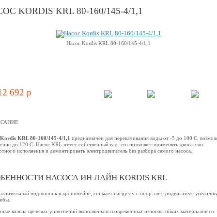
ОС KORDIS KRL 80-160/145-4/1,1
Насос Kordis KRL 80-160/145-4/1,1
12 692 p
САНИЕ
Kordis KRL 80-160/145-4/1,1
предназначен для перекачивания воды от -5 до 100 C, возмо
ение до 120 С. Насос KRL имеет собственный вал, это позволяет применять двигатели
ртного исполнения и демонтировать электродвигатель без разбора самого насоса.
БЕННОСТИ НАСОСА ИН ЛАЙН KORDIS KRL
олнительный подшипник в кронштейне, снимает нагрузку с опор электродвигателя увеличив
жбы.
нные кольца щелевых уплотнений выполнены из современных износостойких материалов со