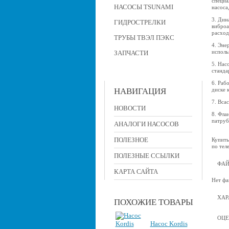
специа
НАСОСЫ TSUNAMI
насоса
3. Дин
ГИДРОСТРЕЛКИ
виброа
расход
ТРУБЫ ТВЭЛ ПЭКС
4. Эне
исполь
ЗАПЧАСТИ
5. Нас
станда
6. Раб
НАВИГАЦИЯ
диске 
7. Вса
НОВОСТИ
8. Фла
патруб
АНАЛОГИ НАСОСОВ
ПОЛЕЗНОЕ
Купить
по тел
ПОЛЕЗНЫЕ ССЫЛКИ
ФА
КАРТА САЙТА
Нет фа
ХАР
ПОХОЖИЕ ТОВАРЫ
ОЦЕ
Насос Kordis