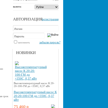
валюта:
АВТОРИЗАЦИЯ
регистрация
забыли пароль?
запомнить
НОВИНКИ
жно
Высокотемпературный насос К 20-
20-100-ГМ до +350С, 0,37 кВт
Высокотемпературный насос К
20-20-100-ГМ до +350С, 0,37
ая срок
кВт
75 460 p