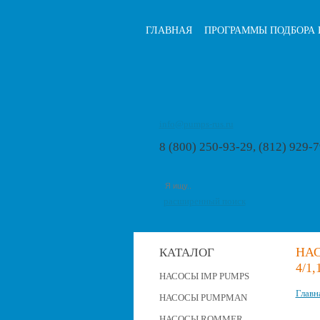
ГЛАВНАЯ
ПРОГРАММЫ ПОДБОРА 
info@pumps-rus.ru
8 (800) 250-93-29, (812) 929-
расширенный поиск
НАС
КАТАЛОГ
4/1,
НАСОСЫ IMP PUMPS
Главн
НАСОСЫ PUMPMAN
НАСОСЫ ROMMER