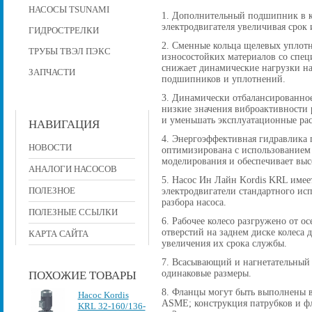
НАСОСЫ TSUNAMI
1. Дополнительный подшипник в к
электродвигателя увеличивая срок 
ГИДРОСТРЕЛКИ
2. Сменные кольца щелевых уплот
ТРУБЫ ТВЭЛ ПЭКС
износостойких материалов со спе
снижает динамические нагрузки на
ЗАПЧАСТИ
подшипников и уплотнений.
3. Динамически отбалансированное
низкие значения виброактивности р
и уменьшать эксплуатационные рас
НАВИГАЦИЯ
4. Энергоэффективная гидравлика 
НОВОСТИ
оптимизирована с использованием
моделирования и обеспечивает вы
АНАЛОГИ НАСОСОВ
5. Насос Ин Лайн Kordis KRL имее
ПОЛЕЗНОЕ
электродвигатели стандартного исп
разбора насоса.
ПОЛЕЗНЫЕ ССЫЛКИ
6. Рабочее колесо разгружено от 
отверстий на заднем диске колеса
КАРТА САЙТА
увеличения их срока службы.
7. Всасывающий и нагнетательный
одинаковые размеры.
ПОХОЖИЕ ТОВАРЫ
8. Фланцы могут быть выполнены в
Насос Kordis
ASME; конструкция патрубков и фла
KRL 32-160/136-