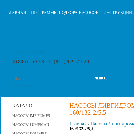
ГЛАВНАЯ
ПРОГРАММЫ ПОДБОРА НАСОСОВ
ИНСТРУКЦИИ
info@pumps-rus.ru
8 (800) 250-93-29, (812) 929-79-29
расширенный поиск
НАСОСЫ ЛИВГИДРОМА
КАТАЛОГ
160/132-2/5,5
НАСОСЫ IMP PUMPS
Главная
Насосы Ливгидром
/
НАСОСЫ PUMPMAN
160/132-2/5,5
НАСОСЫ ROMMER