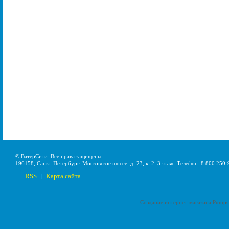
© ВатерСити. Все права защищены.
196158, Санкт-Петербург, Московское шоссе, д. 23, к. 2, 3 этаж. Телефон: 8 800 250-
RSS
Карта сайта
|
Создание интернет-магазина
Pumps-