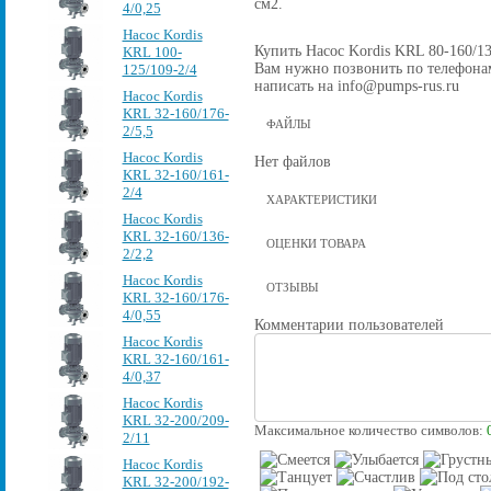
см2.
4/0,25
Насос Kordis
Купить Насос Kordis KRL 80-160/132
KRL 100-
Вам нужно позвонить по телефонам 
125/109-2/4
написать на info@pumps-rus.ru
Насос Kordis
KRL 32-160/176-
ФАЙЛЫ
2/5,5
Насос Kordis
Нет файлов
KRL 32-160/161-
2/4
ХАРАКТЕРИСТИКИ
Насос Kordis
KRL 32-160/136-
ОЦЕНКИ ТОВАРА
2/2,2
Насос Kordis
ОТЗЫВЫ
KRL 32-160/176-
4/0,55
Комментарии пользователей
Насос Kordis
KRL 32-160/161-
4/0,37
Насос Kordis
KRL 32-200/209-
Максимальное количество символов:
2/11
Насос Kordis
KRL 32-200/192-