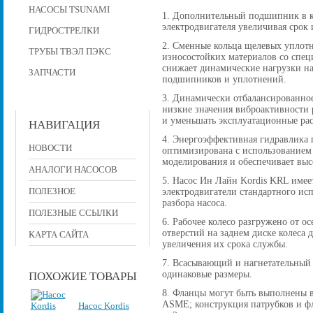
НАСОСЫ TSUNAMI
1. Дополнительный подшипник в к
электродвигателя увеличивая срок 
ГИДРОСТРЕЛКИ
2. Сменные кольца щелевых уплот
ТРУБЫ ТВЭЛ ПЭКС
износостойких материалов со спе
снижает динамические нагрузки на
ЗАПЧАСТИ
подшипников и уплотнений.
3. Динамически отбалансированное
низкие значения виброактивности р
и уменьшать эксплуатационные рас
НАВИГАЦИЯ
4. Энергоэффективная гидравлика 
НОВОСТИ
оптимизирована с использованием
моделирования и обеспечивает вы
АНАЛОГИ НАСОСОВ
5. Насос Ин Лайн Kordis KRL имее
ПОЛЕЗНОЕ
электродвигатели стандартного исп
разбора насоса.
ПОЛЕЗНЫЕ ССЫЛКИ
6. Рабочее колесо разгружено от 
отверстий на заднем диске колеса
КАРТА САЙТА
увеличения их срока службы.
7. Всасывающий и нагнетательный
одинаковые размеры.
ПОХОЖИЕ ТОВАРЫ
8. Фланцы могут быть выполнены в
ASME; конструкция патрубков и фла
Насос Kordis