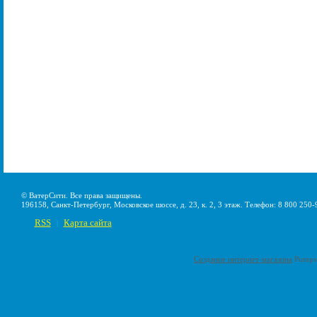
© ВатерСити. Все права защищены.
196158, Санкт-Петербург, Московское шоссе, д. 23, к. 2, 3 этаж. Телефон: 8 800 250-
RSS
Карта сайта
|
Создание интернет-магазина
Pumps-