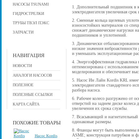
НАСОСЫ TSUNAMI
1. Дополнительный подшипник в к
электродвигателя увеличивая срок 
ГИДРОСТРЕЛКИ
2. Сменные кольца щелевых уплот
ТРУБЫ ТВЭЛ ПЭКС
износостойких материалов со спе
снижает динамические нагрузки на
ЗАПЧАСТИ
подшипников и уплотнений.
3. Динамически отбалансированное
низкие значения виброактивности р
и уменьшать эксплуатационные рас
НАВИГАЦИЯ
4. Энергоэффективная гидравлика 
НОВОСТИ
оптимизирована с использованием
моделирования и обеспечивает вы
АНАЛОГИ НАСОСОВ
5. Насос Ин Лайн Kordis KRL имее
ПОЛЕЗНОЕ
электродвигатели стандартного исп
разбора насоса.
ПОЛЕЗНЫЕ ССЫЛКИ
6. Рабочее колесо разгружено от 
отверстий на заднем диске колеса
КАРТА САЙТА
увеличения их срока службы.
7. Всасывающий и нагнетательный
одинаковые размеры.
ПОХОЖИЕ ТОВАРЫ
8. Фланцы могут быть выполнены в
ASME; конструкция патрубков и фла
Насос Kordis