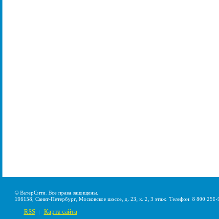
© ВатерСити. Все права защищены.
196158, Санкт-Петербург, Московское шоссе, д. 23, к. 2, 3 этаж. Телефон: 8 800 250-
RSS
Карта сайта
|