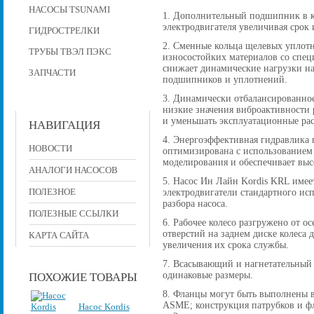
НАСОСЫ TSUNAMI
1. Дополнительный подшипник в к
электродвигателя увеличивая срок 
ГИДРОСТРЕЛКИ
2. Сменные кольца щелевых уплот
ТРУБЫ ТВЭЛ ПЭКС
износостойких материалов со спе
снижает динамические нагрузки на
ЗАПЧАСТИ
подшипников и уплотнений.
3. Динамически отбалансированное
низкие значения виброактивности р
и уменьшать эксплуатационные рас
НАВИГАЦИЯ
4. Энергоэффективная гидравлика 
НОВОСТИ
оптимизирована с использованием
моделирования и обеспечивает вы
АНАЛОГИ НАСОСОВ
5. Насос Ин Лайн Kordis KRL имее
ПОЛЕЗНОЕ
электродвигатели стандартного исп
разбора насоса.
ПОЛЕЗНЫЕ ССЫЛКИ
6. Рабочее колесо разгружено от 
отверстий на заднем диске колеса
КАРТА САЙТА
увеличения их срока службы.
7. Всасывающий и нагнетательный
одинаковые размеры.
ПОХОЖИЕ ТОВАРЫ
8. Фланцы могут быть выполнены в
ASME; конструкция патрубков и фла
Насос Kordis