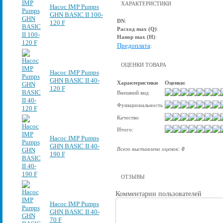
ХАРАКТЕРИСТИКИ
Насос IMP Pumps
GHN BASIC II 100-
DN
:
120 F
Расход max (Q)
:
Напор max (Н)
:
Предоплата
:
ОЦЕНКИ ТОВАРА
Насос IMP Pumps
GHN BASIC II 40-
Характеристики
Оценки:
120 F
Внешний вид
Функциональность
Качество
Итого:
Насос IMP Pumps
GHN BASIC II 40-
Всего выставлено оценок:
0
190 F
ОТЗЫВЫ
Комментарии пользователей
Насос IMP Pumps
GHN BASIC II 40-
70 F