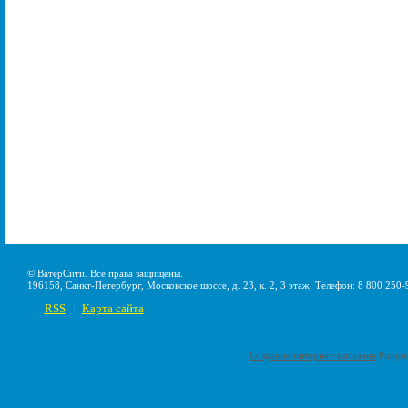
© ВатерСити. Все права защищены.
196158, Санкт-Петербург, Московское шоссе, д. 23, к. 2, 3 этаж. Телефон: 8 800 250-
RSS
Карта сайта
|
Создание интернет-магазина
Pumps-