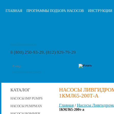
ГЛАВНАЯ
ПРОГРАММЫ ПОДБОРА НАСОСОВ
ИНСТРУКЦИИ
info@pumps-rus.ru
8 (800) 250-93-29, (812) 929-79-29
расширенный поиск
НАСОСЫ ЛИВГИДРОМ
КАТАЛОГ
1КМЛ65-200Т-А
НАСОСЫ IMP PUMPS
Главная
Насосы Ливгидром
/
НАСОСЫ PUMPMAN
1КМЛ65-200т-а
НАСОСЫ ROMMER