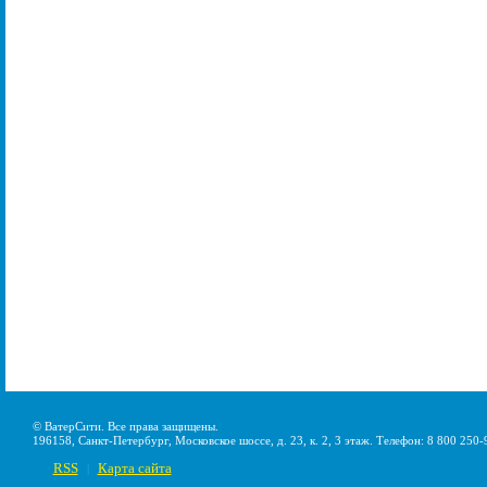
© ВатерСити. Все права защищены.
196158, Санкт-Петербург, Московское шоссе, д. 23, к. 2, 3 этаж. Телефон: 8 800 250-
RSS
Карта сайта
|