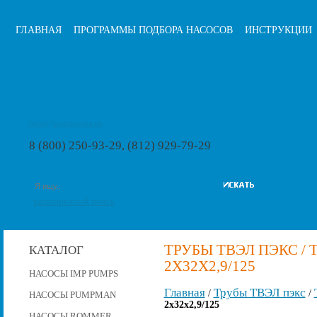
ГЛАВНАЯ
ПРОГРАММЫ ПОДБОРА НАСОСОВ
ИНСТРУКЦИИ
info@pumps-rus.ru
8 (800) 250-93-29, (812) 929-79-29
расширенный поиск
ТРУБЫ ТВЭЛ ПЭКС / 
КАТАЛОГ
2X32X2,9/125
НАСОСЫ IMP PUMPS
Главная
Трубы ТВЭЛ пэкс
/
/
НАСОСЫ PUMPMAN
2x32x2,9/125
НАСОСЫ ROMMER