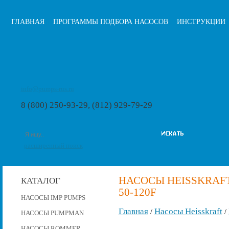
ГЛАВНАЯ
ПРОГРАММЫ ПОДБОРА НАСОСОВ
ИНСТРУКЦИИ
info@pumps-rus.ru
8 (800) 250-93-29, (812) 929-79-29
расширенный поиск
НАСОСЫ HEISSKRAFT
КАТАЛОГ
50-120F
НАСОСЫ IMP PUMPS
Главная
Насосы Heisskraft
/
/
НАСОСЫ PUMPMAN
НАСОСЫ ROMMER