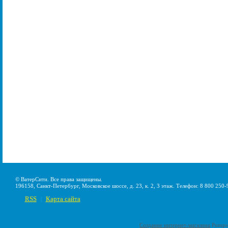
© ВатерСити. Все права защищены.
196158, Санкт-Петербург, Московское шоссе, д. 23, к. 2, 3 этаж. Телефон: 8 800 250-
RSS
Карта сайта
|
Создание интернет-магазина
Pumps-