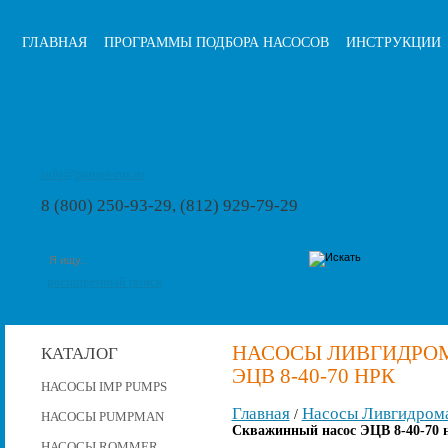
ГЛАВНАЯ
ПРОГРАММЫ ПОДБОРА НАСОСОВ
ИНСТРУКЦИИ
info@pumps-rus.ru
8 (800) 250-93-29, (812) 929-79-29
расширенный поиск
НАСОСЫ ЛИВГИДРО
КАТАЛОГ
ЭЦВ 8-40-70 НРК
НАСОСЫ IMP PUMPS
Главная
Насосы Ливгидром
/
НАСОСЫ PUMPMAN
Скважинный насос ЭЦВ 8-40-70 
НАСОСЫ ROMMER