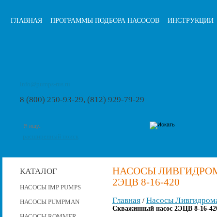
ГЛАВНАЯ
ПРОГРАММЫ ПОДБОРА НАСОСОВ
ИНСТРУКЦИИ
info@pumps-rus.ru
8 (800) 250-93-29, (812) 929-79-29
расширенный поиск
НАСОСЫ ЛИВГИДРО
КАТАЛОГ
2ЭЦВ 8-16-420
НАСОСЫ IMP PUMPS
Главная
Насосы Ливгидром
/
НАСОСЫ PUMPMAN
Скважинный насос 2ЭЦВ 8-16-42
НАСОСЫ ROMMER