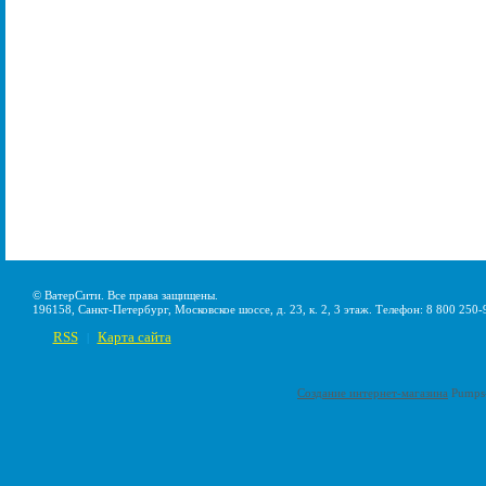
© ВатерСити. Все права защищены.
196158, Санкт-Петербург, Московское шоссе, д. 23, к. 2, 3 этаж. Телефон: 8 800 250-
RSS
Карта сайта
|
Создание интернет-магазина
Pumps-