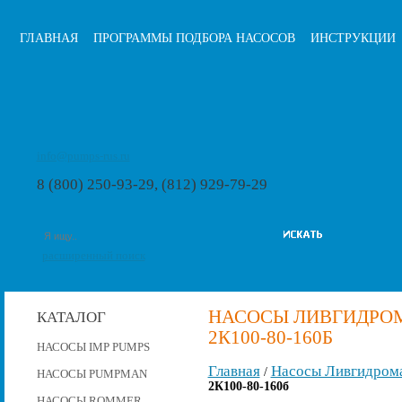
ГЛАВНАЯ
ПРОГРАММЫ ПОДБОРА НАСОСОВ
ИНСТРУКЦИИ
info@pumps-rus.ru
8 (800) 250-93-29, (812) 929-79-29
расширенный поиск
НАСОСЫ ЛИВГИДРОМ
КАТАЛОГ
2К100-80-160Б
НАСОСЫ IMP PUMPS
Главная
Насосы Ливгидром
/
НАСОСЫ PUMPMAN
2К100-80-160б
НАСОСЫ ROMMER