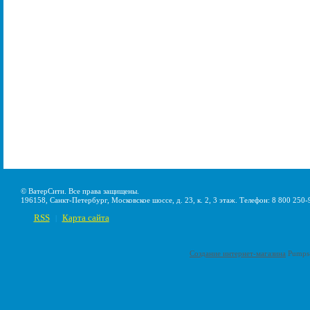
© ВатерСити. Все права защищены.
196158, Санкт-Петербург, Московское шоссе, д. 23, к. 2, 3 этаж. Телефон: 8 800 250-
RSS
Карта сайта
|
Создание интернет-магазина
Pumps-