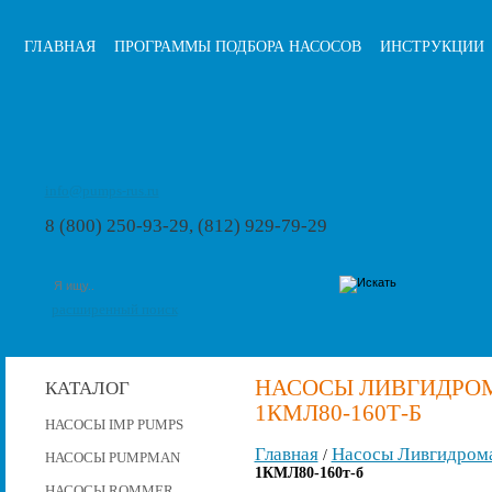
ГЛАВНАЯ
ПРОГРАММЫ ПОДБОРА НАСОСОВ
ИНСТРУКЦИИ
info@pumps-rus.ru
8 (800) 250-93-29, (812) 929-79-29
расширенный поиск
НАСОСЫ ЛИВГИДРОМ
КАТАЛОГ
1КМЛ80-160Т-Б
НАСОСЫ IMP PUMPS
Главная
Насосы Ливгидром
/
НАСОСЫ PUMPMAN
1КМЛ80-160т-б
НАСОСЫ ROMMER